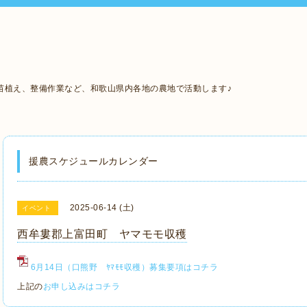
苗植え、整備作業など、和歌山県内各地の農地で活動します♪
援農スケジュールカレンダー
2025-06-14 (土)
イベント
西牟婁郡上富田町 ヤマモモ収穫
6月14日（口熊野 ﾔﾏﾓﾓ収穫）募集要項はコチラ
上記の
お申し込みはコチラ