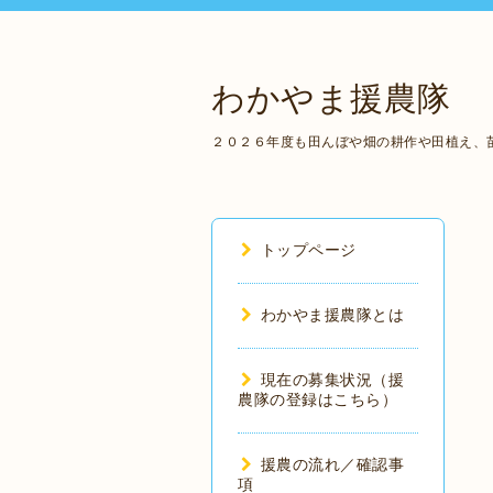
わかやま援農隊
２０２６年度も田んぼや畑の耕作や田植え、
トップページ
わかやま援農隊とは
現在の募集状況（援
農隊の登録はこちら）
援農の流れ／確認事
項