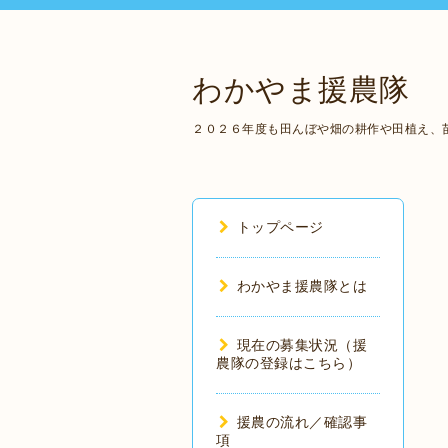
わかやま援農隊
２０２６年度も田んぼや畑の耕作や田植え、
トップページ
わかやま援農隊とは
現在の募集状況（援
農隊の登録はこちら）
援農の流れ／確認事
項