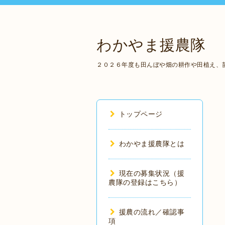
わかやま援農隊
２０２６年度も田んぼや畑の耕作や田植え、
トップページ
わかやま援農隊とは
現在の募集状況（援
農隊の登録はこちら）
援農の流れ／確認事
項