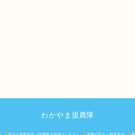
わかやま援農隊
は
現在の募集状況（援農隊の登録はこちら）
援農の流れ／確認事項
実